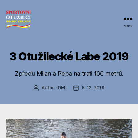
Menu
SPORTOVNÍ
OTUŽILCI
HRADEC
KRÁLOVÉ
3 Otužilecké Labe 2019
Zpředu Milan a Pepa na trati 100 metrů.
Autor:
-DM-
5. 12. 2019
Autor
Datum
příspěvku
příspěvku