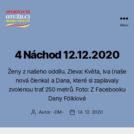
Menu
SPORTOVNÍ
OTUŽILCI
HRADEC
KRÁLOVÉ
4 Náchod 12.12.2020
Ženy z našeho oddílu. Zleva: Květa, Iva (naše
nová členka) a Dana, které si zaplavaly
zvolenou trať 250 metrů. Foto: Z Facebooku
Dany Fölklové
Autor:
-DM-
14. 12. 2020
Autor
Datum
příspěvku
příspěvku